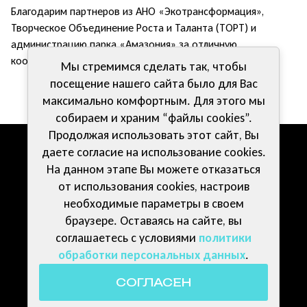
Благодарим партнеров из АНО «Экотрансформация»,
Творческое Объединение Роста и Таланта (ТОРТ) и
администрацию парка «Амазония» за отличную
координацию и потрясающий добрый праздник!
Мы стремимся сделать так, чтобы
посещение нашего сайта было для Вас
максимально комфортным. Для этого мы
собираем и храним “файлы cookies”.
Продолжая использовать этот сайт, Вы
даете согласие на использование cookies.
Компетенции
Документы
На данном этапе Вы можете отказаться
от использования cookies, настроив
Волонтерам
Контакты
необходимые параметры в своем
браузере. Оставаясь на сайте, вы
Политика обработки персональных данных
соглашаетесь с условиями
политики
обработки персональных данных
.
Публичная оферта договора 
пожертвования
СОГЛАСЕН
© 2024 АНО «МИР»