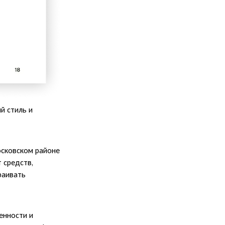
й стиль и
осковском районе
 средств,
раивать
енности и