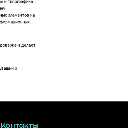
ты и типографика
ину
ных элементов на
информационных
доверие и делает
.
увашии
и
Контакты