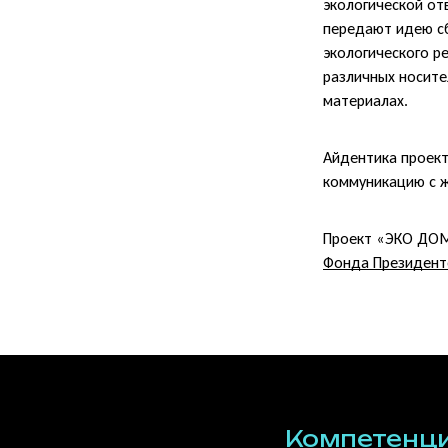
экологической от
передают идею сб
экологического р
различных носите
материалах.
Айдентика проек
коммуникацию с ж
Проект «ЭКО ДОМ
Фонда Президент
Компетенц