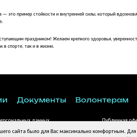
а — это пример стойкости и внутренней силы, который вдохнов
е.
ступающим праздником! Желаем крепкого здоровья, уверенности
 в спорте, так и в жизни.
ии
Документы
Волонтерам
персональных данных
Публичная офе
пожертвовани
шего сайта было для Вас максимально комфортным. Для