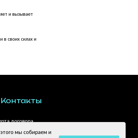
ляет и вызывает
 в своих силах и
Контакты
рта договора 
я
 этого мы собираем и