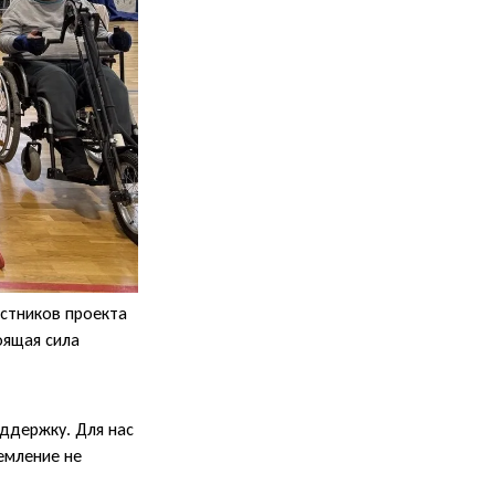
стников проекта
оящая сила
оддержку. Для нас
емление не