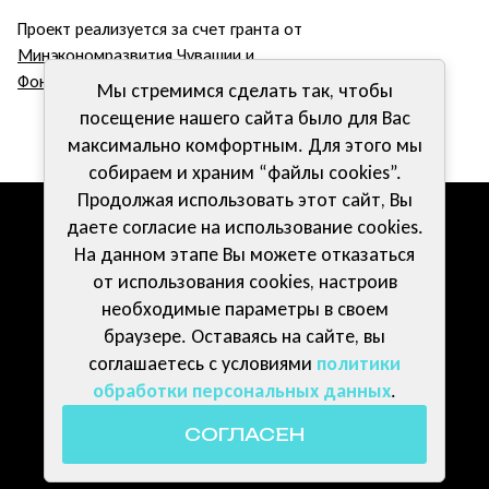
Проект реализуется за счет гранта от
Минэкономразвития Чувашии
и
Фонда Президентских грантов
.
Мы стремимся сделать так, чтобы
посещение нашего сайта было для Вас
максимально комфортным. Для этого мы
собираем и храним “файлы cookies”.
Продолжая использовать этот сайт, Вы
даете согласие на использование cookies.
Компетенции
Документы
На данном этапе Вы можете отказаться
от использования cookies, настроив
Волонтерам
Контакты
необходимые параметры в своем
браузере. Оставаясь на сайте, вы
Политика обработки персональных данных
соглашаетесь с условиями
политики
обработки персональных данных
.
Публичная оферта договора 
пожертвования
СОГЛАСЕН
© 2024 АНО «МИР»